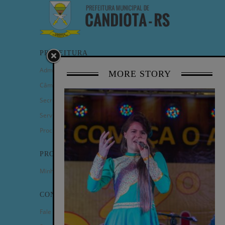
PREFEITURA
Administração Municipal
MORE STORY
Câmara de Vereadores
Secretarias
Serviços
Procuradoria Geral
PROGRAMAS
Minha Casa Minha Vida
CONTATO
Fale Conosco