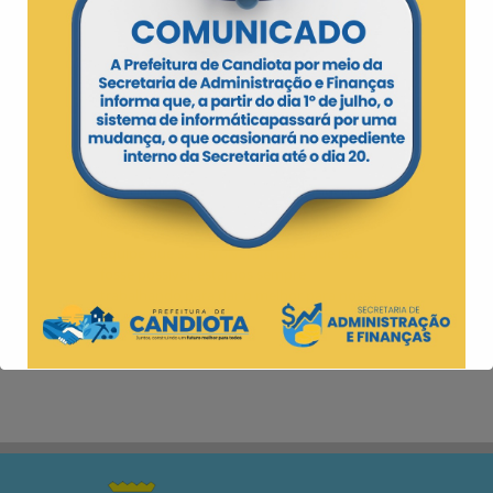
poucos espaços como este, mas que agora
os moradores do Residencial poderão
contar com um ótimo espaço para realizar
eventos. “Com certeza a comunidade é
merecedora desse espaço, tão esperado”,
afirmou o prefeito.
O prefeito também ressaltou que que o
prédio ficará por conta da administração da
associação dos moradores do Residencial e
parabenizou os responsáveis pela
realização. “Parabéns a todos da minha
equipe que se envolveram para que isso
fosse possível, estamos sempre
trabalhando para dar o melhor para nossa
comunidade”.