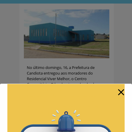
No último domingo, 16, a Prefeitura de
Candiota entregou aos moradores do
Residencial Viver Melhor, o Centro
Comunitário. O local, cujo o valor da obra
foi de R$ 448.591,15, conta com um amplo
espaço de 206,12m², sendo composto por
três banheiros (um com acessibilidade), sala
para secretaria, cozinha com copa, hall de
entrada e um salão de 123,25m².
Adriano Castro dos Santos, prefeito de
Candiota, destacou que no município há