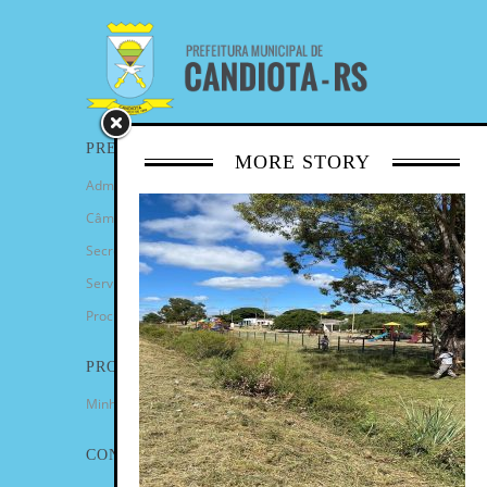
PREFEITURA
MORE STORY
Administração Municipal
Câmara de Vereadores
Secretarias
Serviços
Procuradoria Geral
PROGRAMAS
Minha Casa Minha Vida
CONTATO