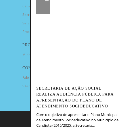
Câmara de Vereadores
Secretarias
Serviços
Procuradoria Geral
PROGRAMAS
Minha Casa Minha Vida
CONTATO
Fale Conosco
Sitemap
SECRETARIA DE AÇÃO SOCIAL
REALIZA AUDIÊNCIA PÚBLICA PARA
APRESENTAÇÃO DO PLANO DE
ATENDIMENTO SOCIOEDUCATIVO
Com o objetivo de apresentar o Plano Municipal
de Atendimento Socioeducativo no Município de
COPYRIGHT 2023 - PREFEITURA
Candiota (2015/2025, a Secretaria...
MUNICIPAL DE CANDIOTA/RS