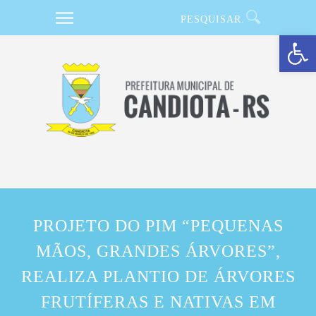
Barra de Ferramentas Aberta
PROJETO DO PIM “PEQUENAS
MÃOS, GRANDES ÁRVORES”,
REALIZA PLANTIO DE ÁRVORES
FRUTÍFERAS E NATIVAS EM