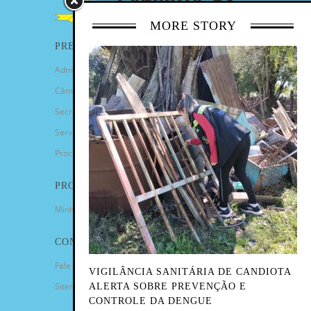
MORE STORY
PREFEITURA
Administração Municipal
Câmara de Vereadores
Secretarias
Serviços
Procuradoria Geral
PROGRAMAS
Minha Casa Minha Vida
CONTATO
Fale Conosco
VIGILÂNCIA SANITÁRIA DE CANDIOTA
Sitemap
ALERTA SOBRE PREVENÇÃO E
CONTROLE DA DENGUE