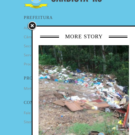
PREFEITURA
Administração Municipal
MORE STORY
Câmara de Vereadores
Secretarias
Serviços
Procuradoria Geral
PROGRAMAS
Minha Casa Minha Vida
CONTATO
Fale Conosco
Sitemap