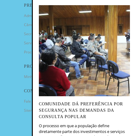
PREFEITURA
Administração Municipal
Câmara de Vereadores
Secretarias
Serviços
Procuradoria Geral
PROGRAMAS
Minha Casa Minha Vida
CONTATO
Fale Conosco
COMUNIDADE DÁ PREFERÊNCIA POR
Sitemap
SEGURANÇA NAS DEMANDAS DA
CONSULTA POPULAR
O processo em que a população define
diretamente parte dos investimentos e serviços