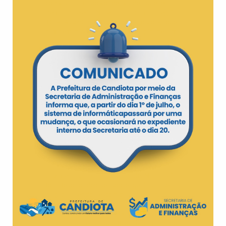
construir um posto de saúde, que era a
demanda eleita. No entanto, como a região
10 – Assentamento 20 de Agosto -, que
também havia eleito a construção de um
posto de saúde como prioridade, não
aceitou a proposta que atenderia ambas
regiões, sendo retomado o debate.
“Desta forma foi construído a possibilidade
de pedir a cedência para o estado do antigo
prédio da escola Santa Lúcia, para ser
reformado e estruturado para funcionar a
unidade básica de saúde”, relatou a Luana.
Além disso, ficou encaminhado que o
município fará o pedido para o Estado e as
comunidades que compõe esta região
farão um abaixo-assinado para endossar o
pedido.
Já em Seival, a comunidade havia eleito
pavimentação como prioridade. Na ocasião
foi feito o debate sobre qual rua seria
calçada, sendo escolhidas duas ruas, a
Avenida Abreu e a rua Alaor Socca. O
Secretário Geral de Governo, Artêmio
Parcianello, relata que ficou encaminhado