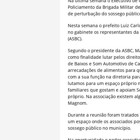
Na última semana o Executivo de
Policiamento da Brigada Militar d
de perturbação do sossego públic
Nesta semana o prefeito Luiz Carl
no gabinete os representantes da
(ASBC).
Segundo o presidente da ASBC, Ma
como finalidade lutar pelos direi
de Baixos e Som Automotivo de Ca
arrecadações de alimentos para q
com a sua função na diretoria pa
lutamos para um espaço próprio 
familiares que gostam e apoiam S
próprio. Na associação existem a
Magnom.
Durante a reunião foram tratados 
um espaço onde os associados po
sossego público no município.
Na oportunidade o poder executiv