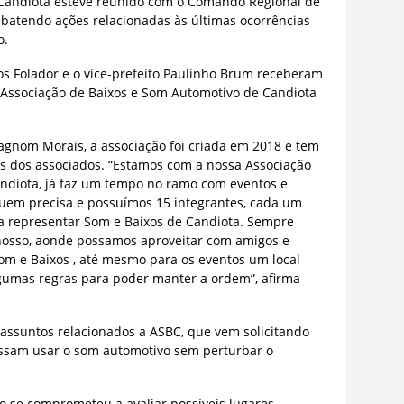
 Candiota esteve reunido com o Comando Regional de
ebatendo ações relacionadas às últimas ocorrências
o.
os Folador e o vice-prefeito Paulinho Brum receberam
 Associação de Baixos e Som Automotivo de Candiota
gnom Morais, a associação foi criada em 2018 e tem
tos dos associados. “Estamos com a nossa Associação
ndiota, já faz um tempo no ramo com eventos e
uem precisa e possuímos 15 integrantes, cada um
ra representar Som e Baixos de Candiota. Sempre
nosso, aonde possamos aproveitar com amigos e
om e Baixos , até mesmo para os eventos um local
lgumas regras para poder manter a ordem”, afirma
assuntos relacionados a ASBC, que vem solicitando
ssam usar o som automotivo sem perturbar o
o se comprometeu a avaliar possíveis lugares