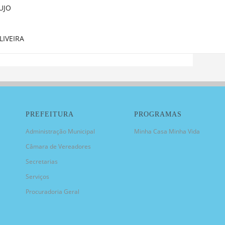
UJO
LIVEIRA
PREFEITURA
PROGRAMAS
Administração Municipal
Minha Casa Minha Vida
Câmara de Vereadores
Secretarias
Serviços
Procuradoria Geral