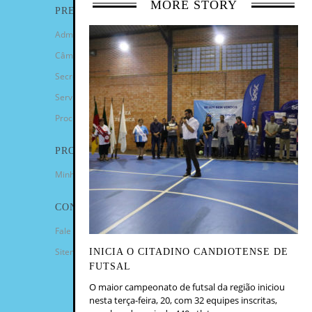
MORE STORY
PREFEITURA
Administração Municipal
Câmara de Vereadores
Secretarias
Serviços
Procuradoria Geral
PROGRAMAS
Minha Casa Minha Vida
CONTATO
Fale Conosco
Sitemap
INICIA O CITADINO CANDIOTENSE DE
FUTSAL
O maior campeonato de futsal da região iniciou
nesta terça-feira, 20, com 32 equipes inscritas,