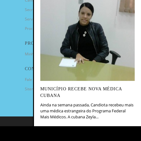
Câmara de Vereadores
Secretarias
Serviços
Procuradoria Geral
PROGRAMAS
Minha Casa Minha Vida
CONTATO
Fale Conosco
Sitemap
MUNICÍPIO RECEBE NOVA MÉDICA
CUBANA
Ainda na semana passada, Candiota recebeu mais
uma médica estrangeira do Programa Federal
Mais Médicos. A cubana Zeyla...
COPYRIGHT 2023 - PREFEITURA
MUNICIPAL DE CANDIOTA/RS