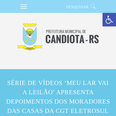
Barra de Ferramentas Aberta
SÉRIE DE VÍDEOS ‘MEU LAR VAI
A LEILÃO’ APRESENTA
DEPOIMENTOS DOS MORADORES
DAS CASAS DA CGT ELETROSUL