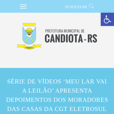
Barra de Ferramentas Aberta
SÉRIE DE VÍDEOS ‘MEU LAR VAI
A LEILÃO’ APRESENTA
DEPOIMENTOS DOS MORADORES
DAS CASAS DA CGT ELETROSUL