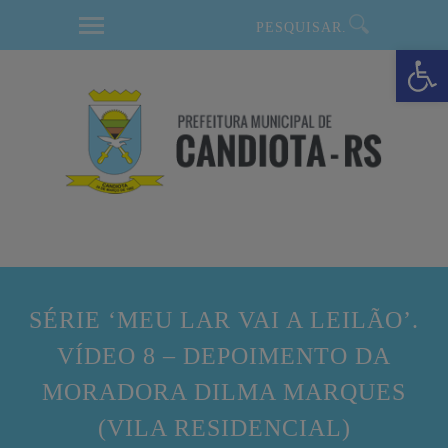
modal-check
Barra de Ferramentas Aberta
SÉRIE ‘MEU LAR VAI A LEILÃO’.
VÍDEO 8 – DEPOIMENTO DA
MORADORA DILMA MARQUES
(VILA RESIDENCIAL)