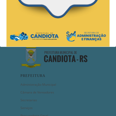
Acompanhe!
PREFEITURA
Administração Municipal
Câmara de Vereadores
Secretarias
Serviços
Procuradoria Geral