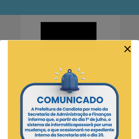
SÉRIE DE VÍDEOS ‘MEU LAR VAI A LEILÃO’
APRESENTA DEPOIMENTOS DOS
MORADORES DAS CASAS DA CGT
ELETROSUL
Está no ar o oitavo vídeo da série chamada
‘Meu lar vai a leilão’. A série traz
depoimentos de moradores das casas da
CGT Eletrosul, que estão em processo de
venda. E esse processo de venda dos 411
imóveis localizados na Vila Residencial e Vila
Operária gera apreensão e insegurança
para todos os moradores e comunidade
candiotense.