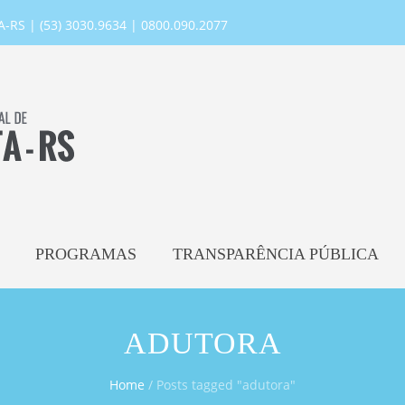
RS | (53) 3030.9634 | 0800.090.2077
PROGRAMAS
TRANSPARÊNCIA PÚBLICA
ADUTORA
Home
/
Posts tagged "adutora"