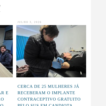
e
.
JULHO 3, 2026
CERCA DE 25 MULHERES JÁ
AR E
RECEBERAM O IMPLANTE
ÃO
CONTRACEPTIVO GRATUITO
TO
PELO SUS EM CANDIOTA