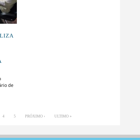
LIZA
R
A
o
ário de
4
5
PRÓXIMO ›
ULTIMO »