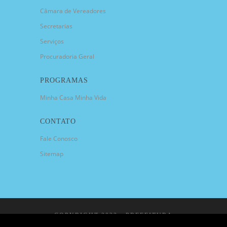
Câmara de Vereadores
Secretarias
Serviços
Procuradoria Geral
PROGRAMAS
Minha Casa Minha Vida
CONTATO
Fale Conosco
Sitemap
COPYRIGHT 2023 - PREFEITURA
MUNICIPAL DE CANDIOTA/RS