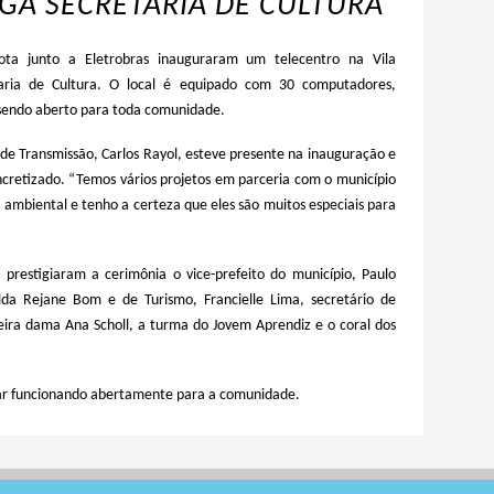
IGA SECRETARIA DE CULTURA
ota junto a Eletrobras inauguraram um telecentro
na Vila
taria de Cultura. O local é equipado com 30 computadores,
, sendo aberto para toda comunidade.
de Transmissão, Carlos Rayol,
esteve presente na inauguração e
oncretizado. “Temos vários projetos em parceria com o município
mbiental e tenho a certeza que eles são muitos especiais para
, p
restigiaram a cerimônia o
vice-
prefeito d
o município, Paulo
ilda Rejane Bom e de Turismo, Francielle Lima, secretário de
ira dama Ana Scholl, a turma do Jovem Aprendiz e o coral dos
ar funcionando abertamente para a comunidade.