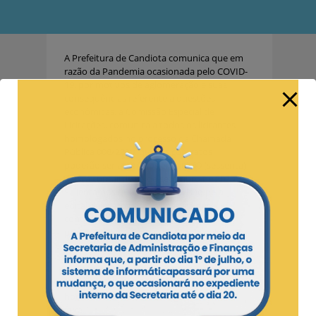
A Prefeitura de Candiota comunica que em
razão da Pandemia ocasionada pelo COVID-
19, por motivos de aglomeração e suas
consequências referente a questões
econômicas, a Comissão Especial de
Licitações, comunica a todos os licitantes
homologados no processo da Chamada
Pública 008/2020, que, os contratos
poderão ser assinados em até 60 (sessenta)
dias, a contar de 01 de setembro de 2020.
Salientamos que não há previsão pelo
edital de prazo para assinatura dos
contratos e devido as razões já
pronunciadas a Comissão decide pelo
prazo.
As assinaturas dos contratos devem ser
agendadas pelo telefone 3245.7061 no
horário de 8h às 14h de segunda a sexta-
feira.