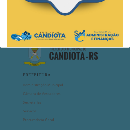
PREFEITURA
Administração Municipal
Câmara de Vereadores
Secretarias
Serviços
Procuradoria Geral