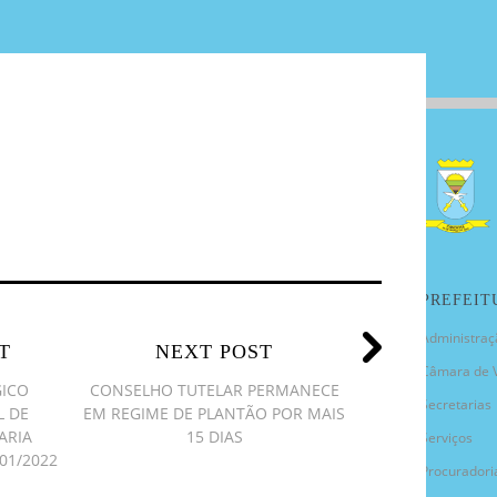
PREFEIT
Administraç
T
NEXT POST
Câmara de 
GICO
CONSELHO TUTELAR PERMANECE
Secretarias
L DE
EM REGIME DE PLANTÃO POR MAIS
ARIA
15 DIAS
Serviços
01/2022
Procuradori