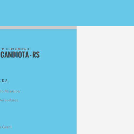
URA
ão Municipal
Vereadores
a Geral