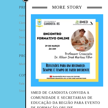
MORE STORY
PREFEITURA
Administração Municipal
Câmara de Vereadores
Secretarias
Serviços
Procuradoria Geral
PROGRAMAS
Minha Casa Minha Vida
CONTATO
Fale Conosco
Sitemap
SMED DE CANDIOTA CONVIDA A
COMUNIDADE E SECRETARIAS DE
EDUCAÇÃO DA REGIÃO PARA EVENTO
DE FORMAÇÃO ONLINE