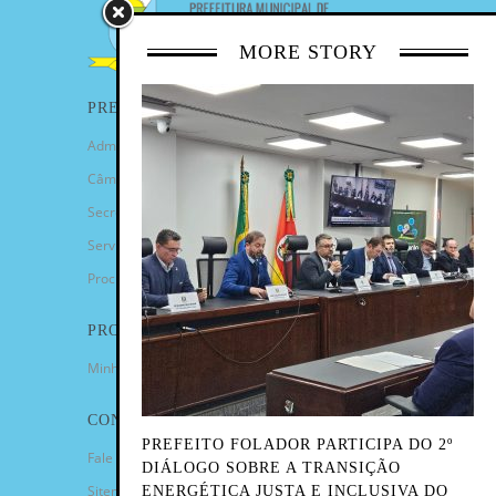
MORE STORY
PREFEITURA
Administração Municipal
Câmara de Vereadores
Secretarias
Serviços
Procuradoria Geral
PROGRAMAS
Minha Casa Minha Vida
CONTATO
PREFEITO FOLADOR PARTICIPA DO 2º
Fale Conosco
DIÁLOGO SOBRE A TRANSIÇÃO
Sitemap
ENERGÉTICA JUSTA E INCLUSIVA DO