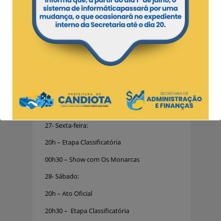
fazendo, ver nossos candiotenses subirem
ao palco nos traz um sentimento de imensa
alegria e de dever cumprido”, afirmou.
O Canto Moleque acontece nos dias
27, 28 e 29 de março no Ginásio Municipal
Dario Lassance e terá show nos três dias. O
ingresso mantém a tradição, será cobrado
um brinquedo que serão destinados
posteriormente para crianças carentes.
Confira a programação:
27- Sexta-feira:
20h – Etapa Classificatória
00h30 – Show com Os Monarcas
28- Sábado:
20h – Ato Oficial
20h30 – Etapa Classificatória