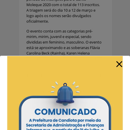
Moleque 2020 com o total de 113 inscritos.
A triagem será do dia 10 a 12 de março e
logo após os nomes serão divulgados
oficialmente.
O evento conta com as categorias pré-
mirim, mirim, juvenil e especial, sendo
divididas em feminino, masculino. O evento
está se aproximando e as soberanas Flávia
Carolina Beck (Rainha), Karen Helena
Suarez (1ª Princesa) e Maria Vitória Veiga (2ª
Princesa), já começaram a agenda de
divulgação em Porto Alegre e durante a
semana passarão nas cidades vizinhas para
divulgarem a festa.
Esse ano a edição contará com 13
concorrentes candiotenses, frutos do
projeto Canto Moleque nas Escolas. O
Prefeito Adriano Castro dos Santos enfatiza
a importância do projeto. “Esse é um
resgate muito importante que a Secretaria
de Cultura junto à Secretaria de Educação e
o Gabinete da Primeira-dama estão