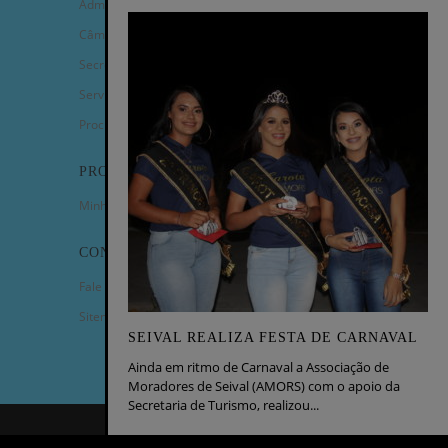
Administração Municipal
Câmara de Vereadores
Secretarias
Serviços
Procuradoria Geral
PROGRAMAS
Minha Casa Minha Vida
CONTATO
Fale Conosco
Sitemap
SEIVAL REALIZA FESTA DE CARNAVAL
Ainda em ritmo de Carnaval a Associação de
Moradores de Seival (AMORS) com o apoio da
Secretaria de Turismo, realizou...
COPYRIGHT 2023 - PREFEITURA