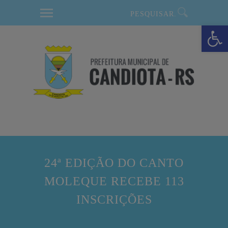
modal-check
Barra de Ferramentas Aberta
24ª EDIÇÃO DO CANTO
MOLEQUE RECEBE 113
INSCRIÇÕES