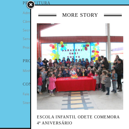
PREFEITURA
Administração Municipal
MORE STORY
Câmara de Vereadores
Secretarias
Serviços
Procuradoria Geral
PROGRAMAS
Minha Casa Minha Vida
CONTATO
Fale Conosco
Sitemap
ESCOLA INFANTIL ODETE COMEMORA
4º ANIVERSÁRIO