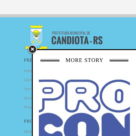
MORE STORY
PREFEITURA
Administração Municipal
Câmara de Vereadores
Secretarias
Serviços
Procuradoria Geral
PROGRAMAS
Minha Casa Minha Vida