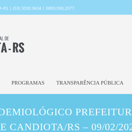
RS | (53) 3030.9634 | 0800.090.2077
PROGRAMAS
TRANSPARÊNCIA PÚBLICA
IDEMIOLÓGICO PREFEITUR
E CANDIOTA/RS – 09/02/20