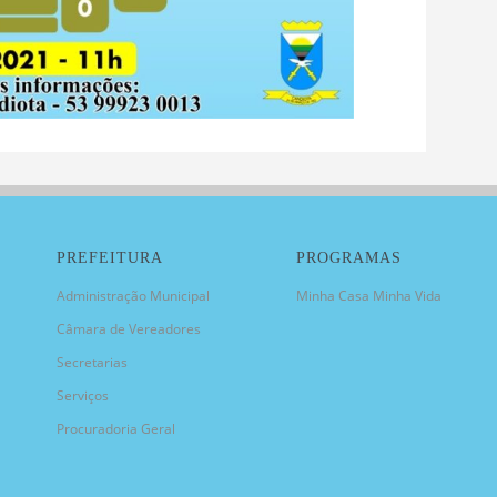
PREFEITURA
PROGRAMAS
Administração Municipal
Minha Casa Minha Vida
Câmara de Vereadores
Secretarias
Serviços
Procuradoria Geral