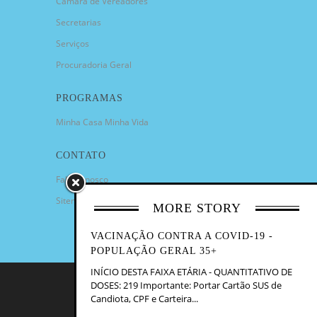
Câmara de Vereadores
Secretarias
Serviços
Procuradoria Geral
PROGRAMAS
Minha Casa Minha Vida
CONTATO
Fale Conosco
Sitemap
MORE STORY
VACINAÇÃO CONTRA A COVID-19 -
POPULAÇÃO GERAL 35+
INÍCIO DESTA FAIXA ETÁRIA - QUANTITATIVO DE
DOSES: 219 Importante: Portar Cartão SUS de
COPYRIGHT 2023 - PREFEITURA
Candiota, CPF e Carteira...
MUNICIPAL DE CANDIOTA/RS