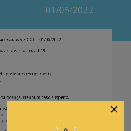
– 01/05/2022
ornecidos via COE – 01/05/2022
ovos casos de covid-19.
 de pacientes recuperados.
.
s da doença. Nenhum caso suspeito.
istério da Saúde, pacientes que já foram
rmente, só são contabilizados como reinfecção
s por exames RT_PCR confirmados.