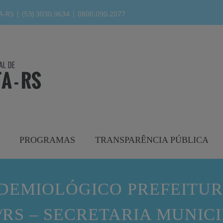
modal-check
RS | (53) 3030.9634 | 0800.090.2077
PROGRAMAS
TRANSPARÊNCIA PÚBLICA
IDEMIOLÓGICO PREFEITUR
RS – SECRETARIA MUNIC