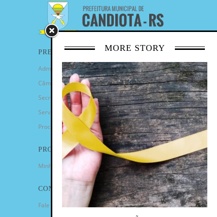
MORE STORY
PREFEITURA
Administração Municipal
Câmara de Vereadores
Secretarias
Serviços
Procuradoria Geral
PROGRAMAS
Minha Casa Minha Vida
CONTATO
Fale Conosco