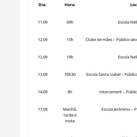
Dia:
Hora:
Loc
11.09
09h
Escola Ne
12.09
15h
Clube de mães – Público-al
12.09
19h
Escola Ne
13.09
10h30
Escola Santa Izabel – Públic
14.09
8h
Intercement – Públic
17.09
Manhã,
Escola Jerônimo – P
tarde e
noite