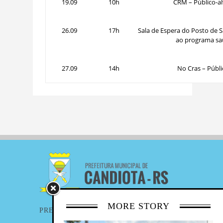
19.09
10h
CRM – Público-al
26.09
17h
Sala de Espera do Posto de 
ao programa s
27.09
14h
No Cras – Públi
MORE STORY
PREFEITURA