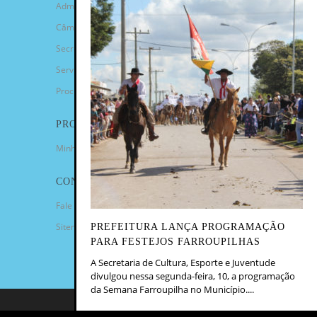
Administração Municipal
Câmara de Vereadores
Secretarias
Serviços
Procuradoria Geral
PROGRAMAS
Minha Casa Minha Vida
CONTATO
Fale Conosco
Sitemap
PREFEITURA LANÇA PROGRAMAÇÃO
PARA FESTEJOS FARROUPILHAS
A Secretaria de Cultura, Esporte e Juventude
divulgou nessa segunda-feira, 10, a programação
da Semana Farroupilha no Município....
COPYRIGHT 2023 - PREFEITURA