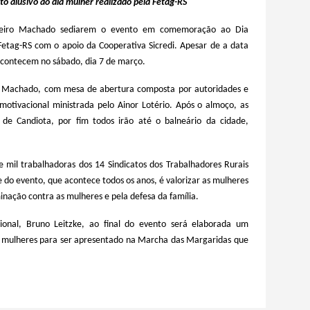
to alusivo ao dia mulher realizado pela Fetag-RS
heiro Machado sediarem o evento em comemoração ao Dia
Fetag-RS com o apoio da Cooperativa Sicredi. Apesar de a data
acontecem no sábado, dia 7 de março.
o Machado, com mesa de abertura composta por autoridades e
otivacional ministrada pelo Ainor Lotério. Após o almoço, as
s de Candiota, por fim todos irão até o balneário da cidade,
mil trabalhadoras dos 14 Sindicatos dos Trabalhadores Rurais
 do evento, que acontece todos os anos, é valorizar as mulheres
inação contra as mulheres e pela defesa da família.
nal, Bruno Leitzke, ao final do evento será elaborada um
s mulheres para ser apresentado na M
archa das
M
argaridas
que