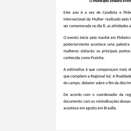
O município sediará even
Este ano é a vez de Candiota e Pin
Internacional da Mulher realizado pelo 
ser comemorada no dia 8, as atividades 
O evento inicia pela manhã em Pinheir
posteriormente acontece uma palestra m
mulheres visitarão os principais ponto
conhecida como Prainha.
A estimativa é que compareçam mais de 
que compõem a Regional Sul. A finalidade
do campo, debater sobre o fim da discrim
De acordo com o coordenador da regio
documento com as
reivindicaç
ões dessa
acontece
em agosto
em
B
ras
í
lia.