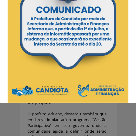
com nove municípios da
intendência de Cerro Largo que são
beneficiados indiretamente.
O Seminário se estende até sexta-
feira, 16, e dentre as pautas, está a
a
n
álise
da
importância das políticas
de cooperação aplicadas nos
governos locais,
p
roporciona
ndo
uma abordagem conceitual para as
questões de governação e governo
aberto, propiciando sua aplicação
no projeto.
O prefeito Adriano, destacou também que
em breve implantará o programa “Gestão
Participativa” em seu governo, onde a
comunidade ajuda a definir onde serão