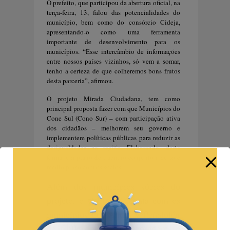
O prefeito, que participou da abertura oficial, na
terça-feira, 13, falou das potencialidades do
município, bem como do consórcio Cideja,
apresentando-o como uma ferramenta
importante de desenvolvimento para os
municípios. “Esse intercâmbio de informações
entre nossos países vizinhos, só vem a somar,
tenho a certeza de que colheremos bons frutos
desta parceria”, afirmou.
O projeto
Mirada Ciudadana,
tem como
principal proposta f
azer com que Municípios do
Cone Sul (Cono Sur) – com participação ativa
dos cidadãos – melhorem seu governo e
implementem políticas públicas para reduzir as
desigualdades na região. Elabora
ndo, desta
forma,
um plano de trabalho conjunto a curto e
médio prazo com os sócio
s.
Além dos municípios sócios do
projeto, o “Mirada”, conta
com os
municípios Los Andes y Peñalolén
do Chile que são colaboradores e