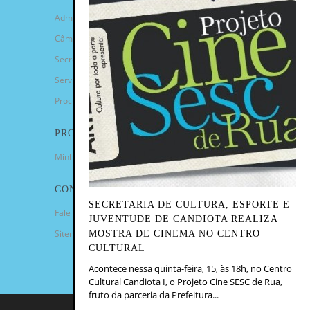
Administração Municipal
Câmara de Vereadores
Secretarias
Serviços
Procuradoria Geral
PROGRAMAS
Minha Casa Minha Vida
CONTATO
SECRETARIA DE CULTURA, ESPORTE E
Fale Conosco
JUVENTUDE DE CANDIOTA REALIZA
Sitemap
MOSTRA DE CINEMA NO CENTRO
CULTURAL
Acontece nessa quinta-feira, 15, às 18h, no Centro
Cultural Candiota I, o Projeto Cine SESC de Rua,
fruto da parceria da Prefeitura...