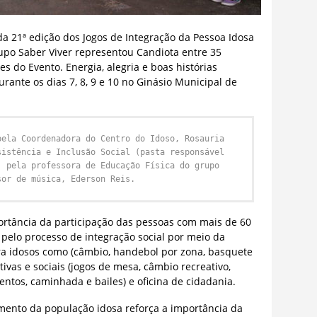
da 21ª edição dos Jogos de Integração da Pessoa Idosa
po Saber Viver representou Candiota entre 35
s do Evento. Energia, alegria e boas histórias
ante os dias 7, 8, 9 e 10 no Ginásio Municipal de
pela Coordenadora do Centro do Idoso, Rosauria
sistência e Inclusão Social (pasta responsável
, pela professora de Educação Física do grupo
sor de música, Ederson Reis.
rtância da participação das pessoas com mais de 60
pelo processo de integração social por meio da
ra idosos como (câmbio, handebol por zona, basquete
ivas e sociais (jogos de mesa, câmbio recreativo,
entos, caminhada e bailes) e oficina de cidadania.
imento da população idosa reforça a importância da