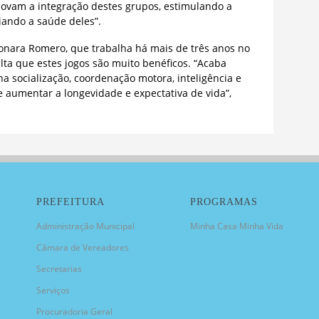
movam a integração destes grupos, estimulando a
ciando a saúde deles”.
nara Romero, que trabalha há mais de três anos no
lta que estes jogos são muito benéficos. “Acaba
a socialização, coordenação motora, inteligência e
 aumentar a longevidade e expectativa de vida”,
PREFEITURA
PROGRAMAS
Administração Municipal
Minha Casa Minha Vida
Câmara de Vereadores
Secretarias
Serviços
Procuradoria Geral