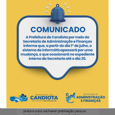
evento promete reunir um grande público.
As inscrições começam no dia 25 de
novembro e se estendem até o dia 02 de
dezembro, o valor é de R$ 150,00 reais por
equipe e mais 1kg de alimento por jogador,
os alimentos serão repassados para a
Assistência Social.
Neste ano terá algumas novidades para
quem quiser acompanhar os jogos, de
acordo com o coordenador de esportes,
Jonata Rodrigues, vão ser instaladas duas
câmeras para transmissão ao vivo, por
meio das empresas candiotenses
patrocinadoras Airmax E Nett Max. Para
receber mais essa edição do Citadino, o
Ginásio vai receber 100% iluminação de led
e a quadra 100% reformada. “Pretendemos
bater recorde de inscrições graças ao
investimento que o município faz ao
esporte”, conta.
Com as categorias: feminino, veterano,
prata e ouro vai haver premiação para os