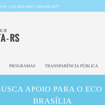
RS | (53) 3030.9634 | 0800.090.2077
PROGRAMAS
TRANSPARÊNCIA PÚBLICA
BUSCA APOIO PARA O ECO
BRASÍLIA