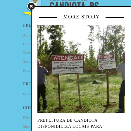
MORE STORY
PREFEITURA
Administração Municipal
Câmara de Vereadores
Secretarias
Serviços
Procuradoria Geral
PROGRAMAS
Minha Casa Minha Vida
CONTATO
Fale Conosco
PREFEITURA DE CANDIOTA
Sitemap
DISPONIBILIZA LOCAIS PARA