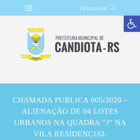
Barra de Ferramentas Aberta
CHAMADA PUBLICA 005/2020 –
ALIENAÇÃO DE 04 LOTES
URBANOS NA QUADRA “J” NA
VILA RESIDENCIAL