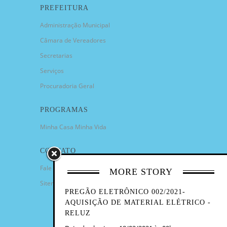
PREFEITURA
Administração Municipal
Câmara de Vereadores
Secretarias
Serviços
Procuradoria Geral
PROGRAMAS
Minha Casa Minha Vida
CONTATO
Fale Conosco
MORE STORY
Sitemap
PREGÃO ELETRÔNICO 002/2021-
AQUISIÇÃO DE MATERIAL ELÉTRICO -
RELUZ