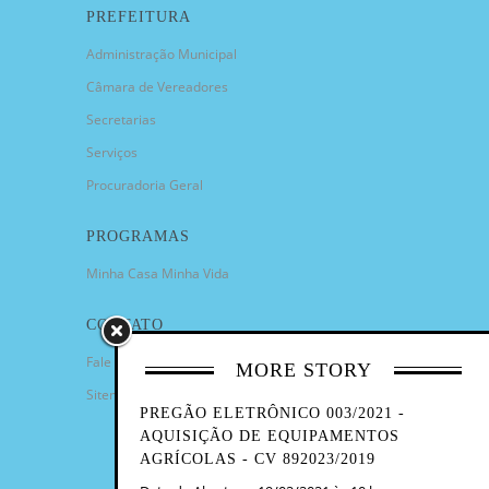
PREFEITURA
Administração Municipal
Câmara de Vereadores
Secretarias
Serviços
Procuradoria Geral
PROGRAMAS
Minha Casa Minha Vida
CONTATO
Fale Conosco
MORE STORY
Sitemap
PREGÃO ELETRÔNICO 003/2021 -
AQUISIÇÃO DE EQUIPAMENTOS
AGRÍCOLAS - CV 892023/2019