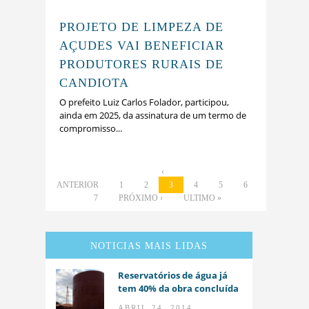
PROJETO DE LIMPEZA DE
AÇUDES VAI BENEFICIAR
PRODUTORES RURAIS DE
CANDIOTA
O prefeito Luiz Carlos Folador, participou,
ainda em 2025, da assinatura de um termo de
compromisso...
‹
ANTERIOR
1
2
3
4
5
6
7
PRÓXIMO ›
ULTIMO »
NOTICIAS MAIS LIDAS
Reservatórios de água já
tem 40% da obra concluída
ABRIL 24, 2014