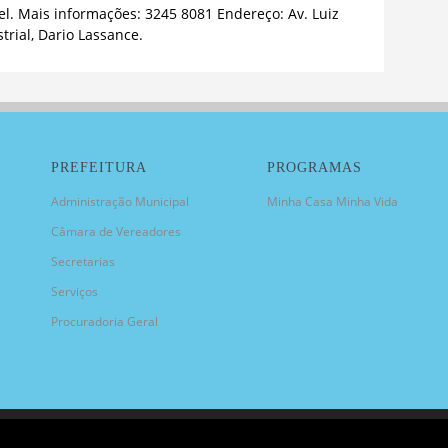
l. Mais informações: 3245 8081 Endereço: Av. Luiz
trial, Dario Lassance.
PREFEITURA
PROGRAMAS
Administração Municipal
Minha Casa Minha Vida
Câmara de Vereadores
Secretarias
Serviços
Procuradoria Geral
NICIPAL DE CANDIOTA/RS