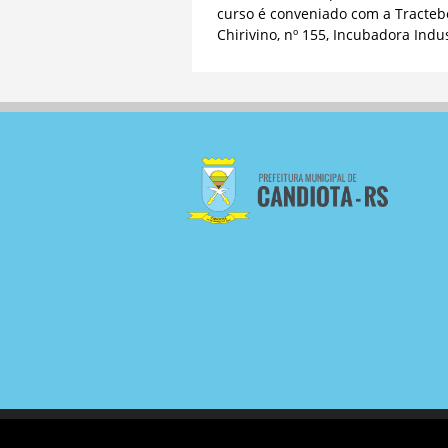
curso é conveniado com a Tractebe
Chirivino, nº 155, Incubadora Indus
COPYRIGHT 2023 - PREFEITURA MU