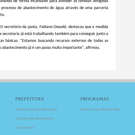
lhando de forma incansável para atender as famílias atingidas
 o processo de abastecimento de água através de uma parceria
ito.
. O secretário da pasta, Fabiano Oswald, destacou que a medida
a secretaria já está trabalhando também para conseguir junto a
estas básicas. “Estamos buscando recursos externos de todas as
 o abastecimento já é um passo muito importante”, afirmou.
PREFEITURA
PROGRAMAS
Administração Municipal
Minha Casa Minha Vida
Câmara de Vereadores
Secretarias