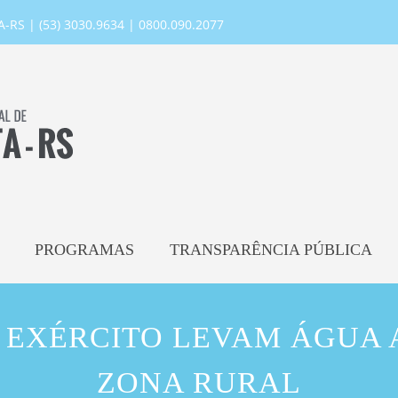
RS | (53) 3030.9634 | 0800.090.2077
PROGRAMAS
TRANSPARÊNCIA PÚBLICA
 EXÉRCITO LEVAM ÁGUA 
ZONA RURAL