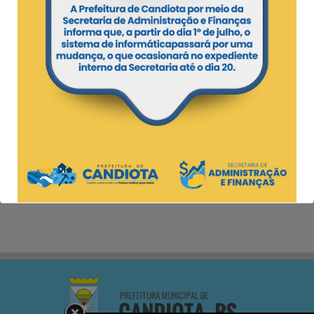
cursando o ensino médio e residir em
Candiota. As inscrições podem ser feitas
entre os dias 9 e 13 de agosto, das 8h30 às
14h, no Sine ou na secretaria de assistência
e inclusão social. Para realizar a inscrição é
necessário levar um documento com foto e
comprovante de residência.
Os inscritos realizarão uma prova, que será
aplicada pelo SENAI, em data a ser
divulgada, a qual definirá os 10 alunos que
serão contemplados com as vagas
ofertadas pela prefeitura de Candiota para
o curso técnico em eletrotécnica.