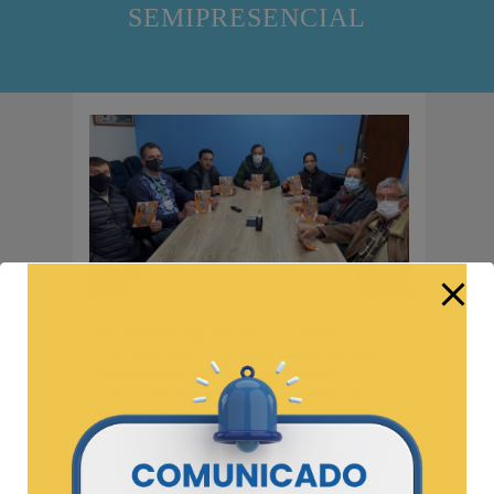
SEMIPRESENCIAL
Na próxima segunda-feira, 9, abrem as
inscrições para as 10 vagas disponibilizadas
pela prefeitura de Candiota no curso
técnico em eletrotécnica semipresencial do
SENAI.
Como requisito para concorrer a uma das
vagas, os interessados precisam estar