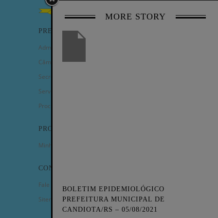
MORE STORY
PREFEITURA
Administração Municipal
Câmara de Vereadores
Secretarias
Serviços
Procuradoria Geral
PROGRAMAS
Minha Casa Minha Vida
CONTATO
Fale Conosco
BOLETIM EPIDEMIOLÓGICO
Sitemap
PREFEITURA MUNICIPAL DE
CANDIOTA/RS – 05/08/2021