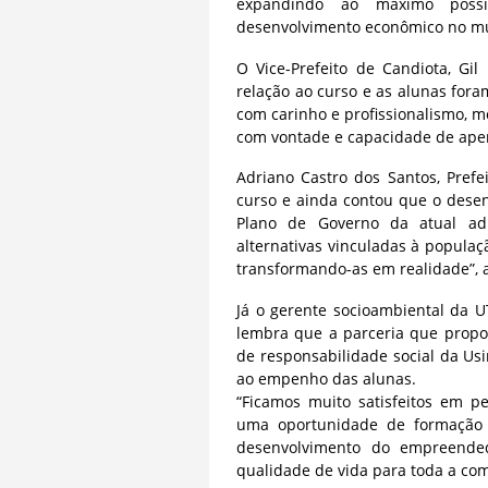
expandindo ao máximo possív
desenvolvimento econômico no mun
O Vice-Prefeito de Candiota, Gi
relação ao curso e as alunas for
com carinho e profissionalismo, 
com vontade e capacidade de aper
Adriano Castro dos Santos, Pref
curso e ainda contou que o dese
Plano de Governo da atual admi
alternativas vinculadas à popula
transformando-as em realidade”, 
Já o gerente socioambiental da 
lembra que a parceria que propor
de responsabilidade social da Us
ao empenho das alunas.
“Ficamos muito satisfeitos em p
uma oportunidade de formação p
desenvolvimento do empreende
qualidade de vida para toda a co