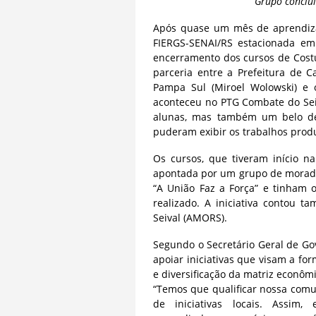
Grupo conclu
Após quase um mês de aprendiza
FIERGS-SENAI/RS estacionada em 
encerramento dos cursos de Cost
parceria entre a Prefeitura de 
Pampa Sul (Miroel Wolowski) e 
aconteceu no PTG Combate do Seiva
alunas, mas também um belo de
puderam exibir os trabalhos prod
Os cursos, que tiveram início 
apontada por um grupo de morador
“A União Faz a Força” e tinham 
realizado. A iniciativa contou
Seival (AMORS).
Segundo o Secretário Geral de Gov
apoiar iniciativas que visam a f
e diversificação da matriz econôm
“Temos que qualificar nossa com
de iniciativas locais. Assim,