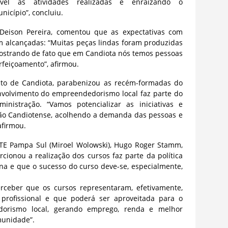
el as atividades realizadas e enraizando o
icípio”, concluiu.
l Deison Pereira, comentou que as expectativas com
am alcançadas: “Muitas peças lindas foram produzidas
mostrando de fato que em Candiota nós temos pessoas
feiçoamento”, afirmou.
eito de Candiota, parabenizou as recém-formadas do
nvolvimento do empreendedorismo local faz parte do
nistração. “Vamos potencializar as iniciativas e
ção Candiotense, acolhendo a demanda das pessoas e
afirmou.
UTE Pampa Sul (Miroel Wolowski), Hugo Roger Stamm,
cionou a realização dos cursos faz parte da política
ina e que o sucesso do curso deve-se, especialmente,
erceber que os cursos representaram, efetivamente,
rofissional e que poderá ser aproveitada para o
dorismo local, gerando emprego, renda e melhor
munidade”.