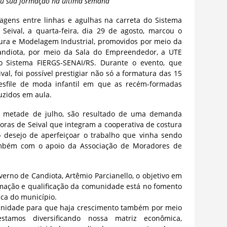
iu sua formação na última semana
gens entre linhas e agulhas na carreta do Sistema
Seival, a quarta-feira, dia 29 de agosto, marcou o
ura e Modelagem Industrial, promovidos por meio da
Candiota, por meio da Sala do Empreendedor, a UTE
o Sistema FIERGS-SENAI/RS. Durante o evento, que
l, foi possível prestigiar não só a formatura das 15
sfile de moda infantil em que as recém-formadas
uzidos em aula.
na metade de julho, são resultado de uma demanda
as de Seival que integram a cooperativa de costura
o desejo de aperfeiçoar o trabalho que vinha sendo
 também com o apoio da Associação de Moradores de
erno de Candiota, Artêmio Parcianello, o objetivo em
ormação e qualificação da comunidade está no fomento
ica do município.
unidade para que haja crescimento também por meio
 estamos diversificando nossa matriz econômica,