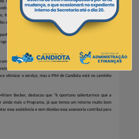
a da UNESCO, Janine Serafim, junto a Supervisora do Primeira
andra Nique, estiveram em Candiota para uma visita de
, foram abordados vários temas estruturais, organizacionais e
 das atividades que o programa executa.
panharam uma visitadora do PIM na realização de uma visita, a
 Programa, que consiste em uma atividade planejada e executada
caram fragilidades para sugerir caminhos e soluções. “O projeto
emos que cresça ainda mais, para isso estamos aqui, sugerimos
ara otimizar o serviço, mas o PIM de Candiota está no caminho
Miriam Becker, destacou que “é oportuno salientarmos que a
ar ainda mais o Programa, já que temos um retorno muito bom
ar essa assistência e sem dúvidas essa assessoria contribui para