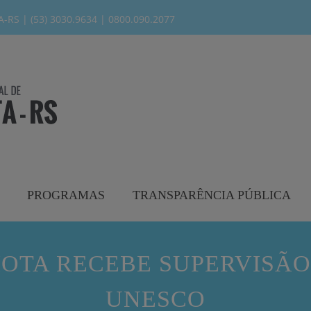
modal-check
RS | (53) 3030.9634 | 0800.090.2077
PROGRAMAS
TRANSPARÊNCIA PÚBLICA
IOTA RECEBE SUPERVISÃO
UNESCO