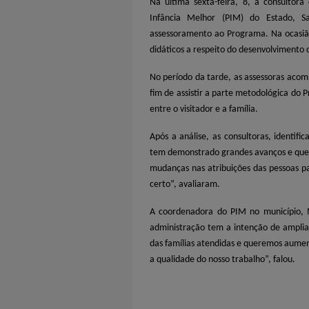
Na última sexta-feira, 8, a consultor
Infância Melhor (PIM) do Estado, S
assessoramento ao Programa. Na ocasião
didáticos a respeito do desenvolvimento
No período da tarde, as assessoras acom
fim de assistir a parte metodológica do
entre o visitador e a família.
Após a análise, as consultoras, identifi
tem demonstrado grandes avanços e quer
mudanças nas atribuições das pessoas p
certo”, avaliaram.
A coordenadora do PIM no município, 
administração tem a intenção de ampli
das famílias atendidas e queremos aument
a qualidade do nosso trabalho”, falou.