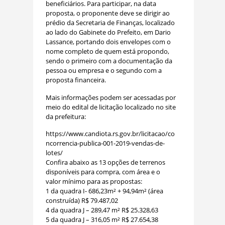
beneficiários. Para participar, na data
proposta, o proponente deve se dirigir ao
prédio da Secretaria de Finanças, localizado
ao lado do Gabinete do Prefeito, em Dario
Lassance, portando dois envelopes com o
nome completo de quem está propondo,
sendo o primeiro com a documentação da
pessoa ou empresa e o segundo com a
proposta financeira.
Mais informações podem ser acessadas por
meio do edital de licitação localizado no site
da prefeitura:
https://www.candiota.rs.gov.br/licitacao/co
ncorrencia-publica-001-2019-vendas-de-
lotes/
Confira abaixo as 13 opções de terrenos
disponíveis para compra, com área e o
valor mínimo para as propostas:
1 da quadra I- 686,23m² + 94,94m² (área
construída) R$ 79.487,02
4 da quadra J – 289,47 m² R$ 25.328,63
5 da quadra J – 316,05 m² R$ 27.654,38