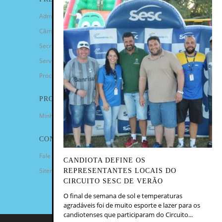
Administração Municipal
Câmara de Vereadores
Secretarias
Serviços
Procuradoria Geral
PROGRAMAS
Minha Casa Minha Vida
CONTATO
Fale Conosco
CANDIOTA DEFINE OS
Sitemap
REPRESENTANTES LOCAIS DO
CIRCUITO SESC DE VERÃO
O final de semana de sol e temperaturas
agradáveis foi de muito esporte e lazer para os
candiotenses que participaram do Circuito...