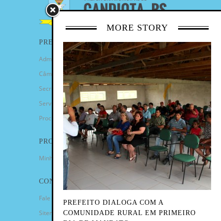
MORE STORY
PREFEITURA
Administração Municipal
Câmara de Vereadores
Secretarias
Serviços
Procuradoria Geral
PROGRAMAS
Minha Casa Minha Vida
CONTATO
Fale Conosco
PREFEITO DIALOGA COM A
Sitemap
COMUNIDADE RURAL EM PRIMEIRO